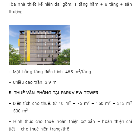
Tòa nhà thiết kế hiện đại gồm: 1 tầng hầm + 8 tầng + sân
thượng
2
+ Mặt bằng tầng điển hình: 465 m
/tầng
+ Chiều cao trần: 3,9 m
5. THUÊ VĂN PHÒNG TẠI PARKVIEW TOWER
2
2
2
2
+ Diện tích cho thuê: từ 40 m
– 75 m
– 150 m
– 315 m
2
– 500 m
+ Hình thức cho thuê: hoàn thiện cơ bản – hoàn thiện chi
tiết – cho thuê hiện trạng/thô