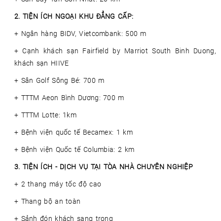
2. TIỆN ÍCH NGOẠI KHU ĐẲNG CẤP:
+ Ngân hàng BIDV, Vietcombank: 500 m
+ Cạnh khách sạn
Fairfield by Marriot South Binh Duong
,
khách sạn HIIVE
+ Sân
Golf Sông Bé
: 700 m
+ TTTM
Aeon Bình Dương
: 700 m
+ TTTM Lotte: 1km
+ Bệnh viện quốc tế Becamex: 1 km
+
Bệnh viện Quốc tế Columbia
: 2 km
3. TIỆN ÍCH - DỊCH VỤ TẠI TÒA NHÀ CHUYÊN NGHIỆP
+ 2 thang máy tốc độ cao
+ Thang bộ an toàn
+ Sảnh đón khách sang trọng