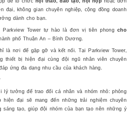
họp để tổ chức
hội thảo, đào tạo, hội họp
hoặc đơn
hiện đại, không gian chuyên nghiệp, cộng đồng doanh
tưởng dành cho bạn.
t, Parkview Tower tự hào là đơn vị tiên phong
cho
Thành phố Thuận An – Bình Dương.
ỉ là nơi để gặp gỡ và kết nối. Tại Parkview Tower,
g thiết bị hiện đại cùng đội ngũ nhân viên chuyên
, đáp ứng đa dạng nhu cầu của khách hàng.
r
i lý tưởng để trao đổi cá nhân và nhóm nhỏ: phỏng
p hiện đại sẽ mang đến những trải nghiệm chuyên
ng sáng tạo, giúp đội nhóm của bạn tạo nên những ý