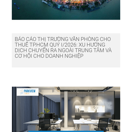
BÁO CÁO THỊ TRƯỜNG VĂN PHÒNG CHO
THUÊ TP.HCM QUÝ I/2026: XU HƯỚNG
DỊCH CHUYỂN RA NGOÀI TRUNG TÂM VÀ
CƠ HỘI CHO DOANH NGHIỆP